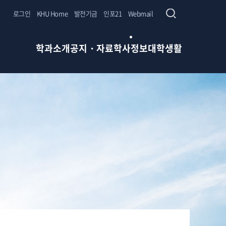
로그인
KHU Home
발전기금
인포21
Webmail
학과소개
공지・자료
학사정보
대학생활